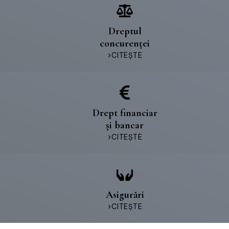
Dreptul
concurenței
>CITEȘTE
Drept financiar
și bancar
>CITEȘTE
Asigurări
>CITEȘTE