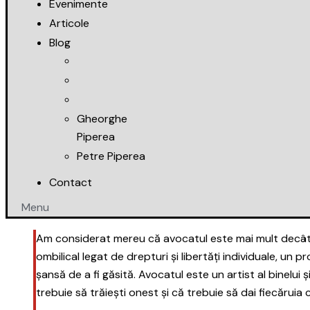
Evenimente
Articole
Blog
Gheorghe
Piperea
Petre Piperea
Contact
Menu
Am considerat mereu că avocatul este mai mult decât un 
ombilical legat de drepturi și libertăți individuale, un p
O ECHIPĂ DE PROFESIO
șansă de a fi găsită. Avocatul este un artist al binelui ș
NU DOAR O CASĂ DE 
trebuie să trăiești onest și că trebuie să dai fiecăruia 