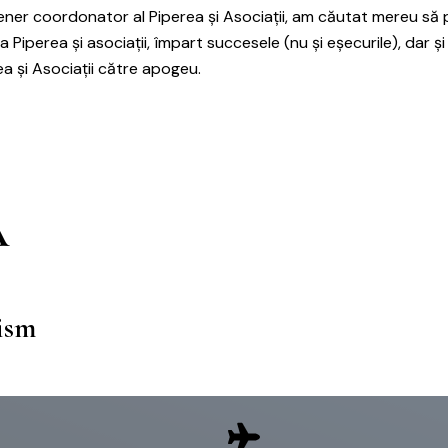
ner coordonator al Piperea și Asociații, am căutat mereu să pun
ail
secretariat@piperea.ro
a Piperea și asociații, împart succesele (nu și eșecurile), dar și
a și Asociații către apogeu.
Ă
lism