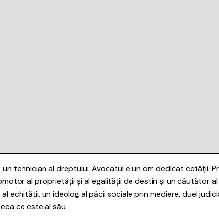
tehnician al dreptului. Avocatul e un om dedicat cetății. Prin 
romotor al proprietății și al egalității de destin și un căutător 
NIȘTI
i al echității, un ideolog al păcii sociale prin mediere, duel judi
AVOCATURĂ
ceea ce este al său.