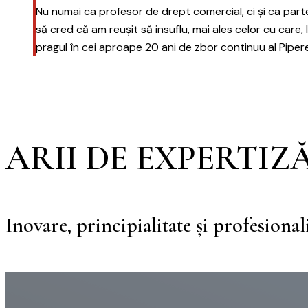
Nu numai ca profesor de drept comercial, ci și ca parte
Telefon
+40 372 766 012 / +40 372 766 013
| Em
să cred că am reușit să insuflu, mai ales celor cu care, l
pragul în cei aproape 20 ani de zbor continuu al Pipere
ARII DE
EXPERTIZ
Inovare, principialitate și profesiona