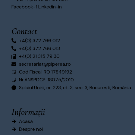
Facebook-f
Linkedin-in
Contact
+4(0) 372 766 012
+4(0) 372 766 013
+4(0) 21 315 79 30
secretariat@piperea.ro
Cod Fiscal: RO 17849192
Nr.ANSPDCP: 18075/2010
Splaiul Unirii, nr. 223, et. 3, sec. 3, București, România
Informații
Acasă
Despre noi