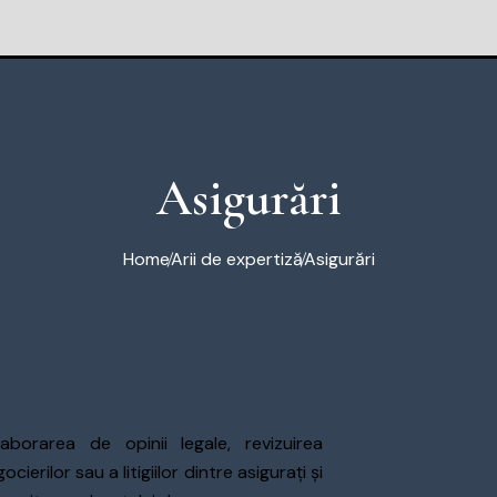
Asigurări
Home
Arii de expertiză
Asigurări
aborarea de opinii legale, revizuirea
erilor sau a litigiilor dintre asigurați și