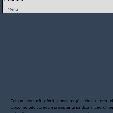
Menu
Echipa noastră oferă consultanță juridică, prin el
documentelor, precum și asistență juridică în cadrul negoci