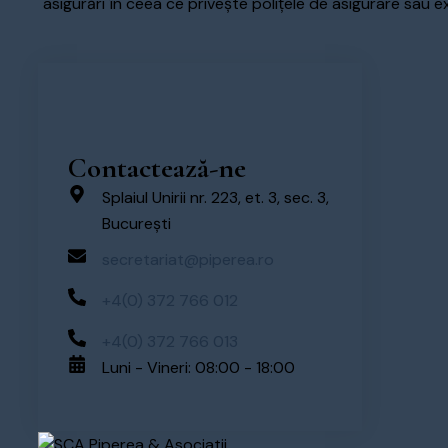
asigurări în ceea ce privește polițele de asigurare sau e
Contactează-ne
Splaiul Unirii nr. 223, et. 3, sec. 3,
București
secretariat@piperea.ro
+4(0) 372 766 012
+4(0) 372 766 013
Luni - Vineri: 08:00 - 18:00