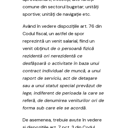
comune din sectorul bugetar; unități
sportive; unități de navigație etc.
Având în vedere dispozițiile art. 76 din
Codul fiscal, un astfel de spor
reprezintă un venit salarial, fiind un
venit obținut
de o persoană fizică
rezidentă ori nerezidentă ce
desfăşoară o activitate în baza unui
contract individual de muncă, a unui
raport de serviciu, act de detaşare
sau a unui statut special prevăzut de
lege, indiferent de perioada la care se
referă, de denumirea veniturilor ori de
forma sub care ele se acordă
.
De asemenea, trebuie avute în vedere
și dispozițiile art. 7 pct. 3 din Codul