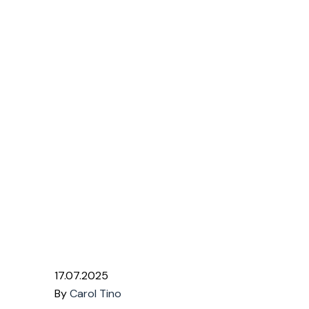
între rațiuni
bugetare și
drepturi
fundamentale
Home
Articole
Reducerea sporurilor
pentru munca în condiții periculoase –
între rațiuni bugetare și drepturi
fundamentale
17.07.2025
By
Carol Tino