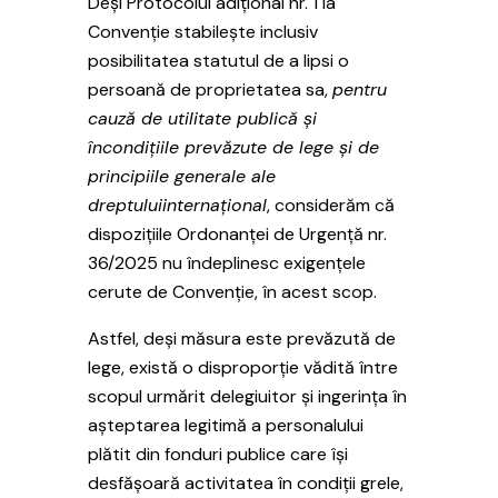
Deși Protocolul adițional nr. 1 la
Convenție stabilește inclusiv
posibilitatea statutul de a lipsi o
persoană de proprietatea sa,
pentru
cauză de utilitate publică și
încondițiile prevăzute de lege și de
principiile generale ale
dreptuluiinternațional
, considerăm că
dispozițiile Ordonanței de Urgență nr.
36/2025 nu îndeplinesc exigențele
cerute de Convenție, în acest scop.
Astfel, deși măsura este prevăzută de
lege, există o disproporție vădită între
scopul urmărit delegiuitor și ingerința în
așteptarea legitimă a personalului
plătit din fonduri publice care își
desfășoară activitatea în condiții grele,