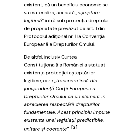
existent, că un beneficiu economic se
va materializa, această
„așteptare
legitimă”
intră sub protecția dreptului
de proprietate prevăzut de art. 1 din
Protocolul adițional nr. 1 la Convenția
Europeană a Drepturilor Omului.
De altfel, inclusiv Curtea
Constituțională a României a statuat
existența protecției așteptărilor
legitime, care
„transpare însă din
jurisprudență Curții Europene a
Drepturilor Omului ca un element în
aprecierea respectării drepturilor
fundamentale. Acest principiu impune
existența unei legislații predictibile,
[2]
unitare și coerente”
.