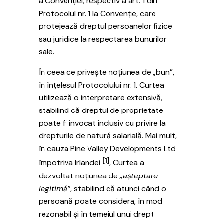
a Convenției, respectiv a art. 1 din
Protocolul nr. 1 la Convenție, care
protejează dreptul persoanelor fizice
sau juridice la respectarea bunurilor
sale.
În ceea ce privește noțiunea de „bun”,
în înțelesul Protocolului nr. 1, Curtea
utilizează o interpretare extensivă,
stabilind că dreptul de proprietate
poate fi invocat inclusiv cu privire la
drepturile de natură salarială. Mai mult,
în cauza Pine Valley Developments Ltd
[1]
împotriva Irlandei
, Curtea a
dezvoltat noțiunea de
„așteptare
legitimă”
, stabilind că atunci când o
persoană poate considera, în mod
rezonabil și în temeiul unui drept