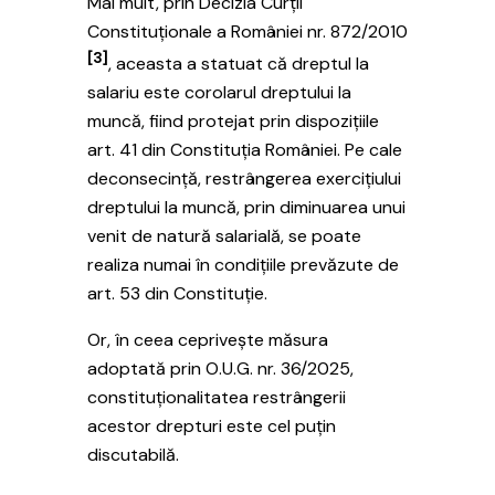
Mai mult, prin Decizia Curții
Constituționale a României nr. 872/2010
[3]
, aceasta a statuat că dreptul la
salariu este corolarul dreptului la
muncă, fiind protejat prin dispozițiile
art. 41 din Constituția României. Pe cale
deconsecință, restrângerea exercițiului
dreptului la muncă, prin diminuarea unui
venit de natură salarială, se poate
realiza numai în condițiile prevăzute de
art. 53 din Constituție.
Or, în ceea ceprivește măsura
adoptată prin O.U.G. nr. 36/2025,
constituționalitatea restrângerii
acestor drepturi este cel puțin
discutabilă.