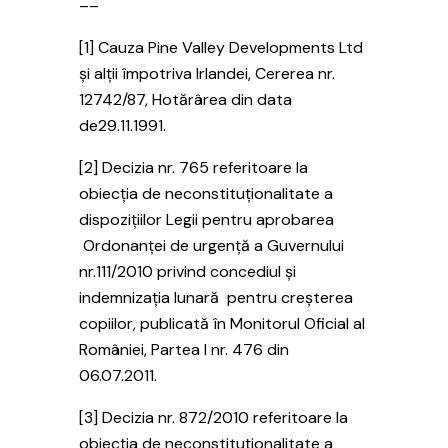
––
[1] Cauza Pine Valley Developments Ltd
și alții împotriva Irlandei, Cererea nr.
12742/87, Hotărârea din data
de29.11.1991.
[2] Decizia nr. 765 referitoare la
obiecţia de neconstituţionalitate a
dispoziţiilor Legii pentru aprobarea
Ordonanţei de urgenţă a Guvernului
nr.111/2010 privind concediul şi
indemnizaţia lunară pentru creşterea
copiilor, publicată în Monitorul Oficial al
României, Partea I nr. 476 din
06.07.2011.
[3] Decizia nr. 872/2010 referitoare la
obiecția de neconstituționalitate a