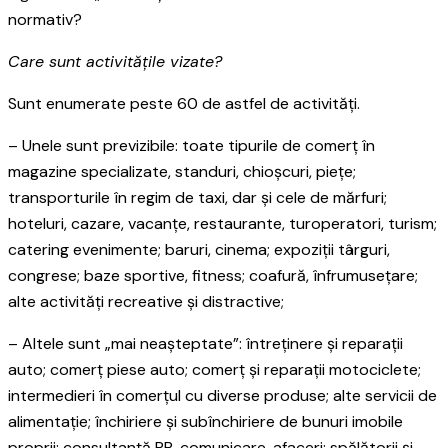
normativ?
Care sunt activitățile vizate?
Sunt enumerate peste 60 de astfel de activități.
– Unele sunt previzibile: toate tipurile de comerț în
magazine specializate, standuri, chioșcuri, piețe;
transporturile în regim de taxi, dar și cele de mărfuri;
hoteluri, cazare, vacanțe, restaurante, turoperatori, turism;
catering evenimente; baruri, cinema; expoziții târguri,
congrese; baze sportive, fitness; coafură, înfrumusețare;
alte activități recreative și distractive;
– Altele sunt „mai neașteptate”: întreținere și reparații
auto; comerț piese auto; comerț și reparații motociclete;
intermedieri în comerțul cu diverse produse; alte servicii de
alimentație; închiriere și subînchiriere de bunuri imobile
proprii; consultanță PR, comunicare, afaceri; spălătorii și