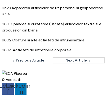
9529 Repararea articolelor de uz personal si gospodaresc
n.c.a.
9601 Spalarea si curatarea (uscata) articolelor textile si a
produselor din blana
9602 Coafura si alte activitati de înfrumusetare
9604 Activitati de întretinere corporala
Previous Article
Next Article
cebook-
Linkedin-
f
in